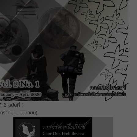
ที่ 2 ฉบับที่ 1
มกราคม – เมษายน)