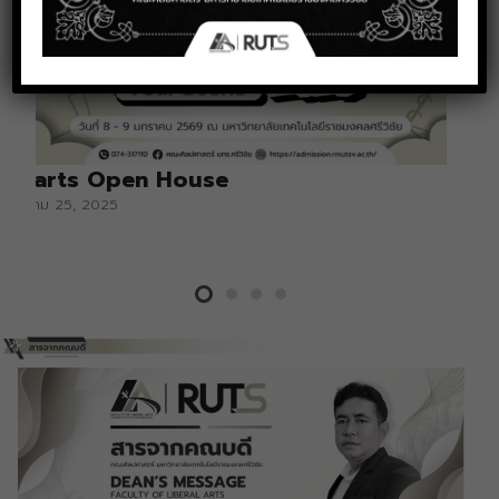
Libarts Open House
ธันวาคม 25, 2025