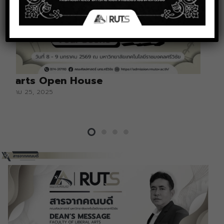
Libarts Open House
ธันวาคม 25, 2025