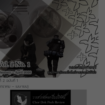
ที่ 2 ฉบับที่ 1
มกราคม – เมษายน)