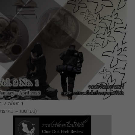
ที่ 2 ฉบับที่ 1
มกราคม – เมษายน)