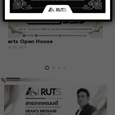
Libarts Open House
ธันวาคม 25, 2025