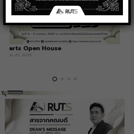
Libarts Open House
ธันวาคม 25, 2025