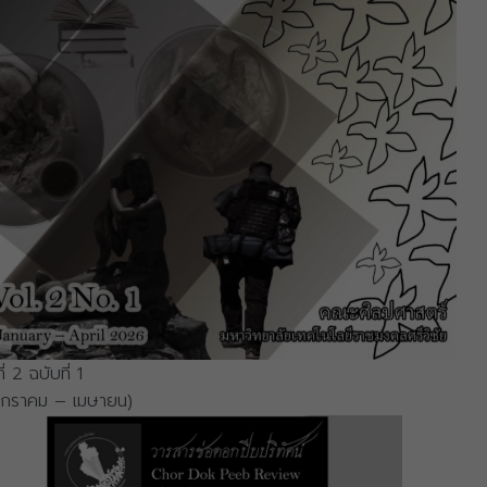
ที่ 2 ฉบับที่ 1
มกราคม – เมษายน)