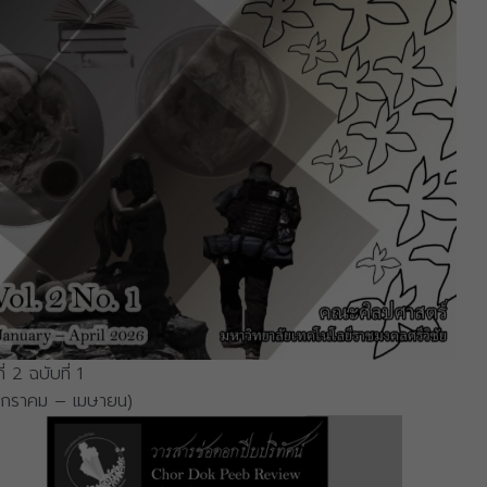
ที่ 2 ฉบับที่ 1
มกราคม – เมษายน)