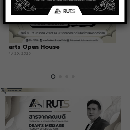
Libarts Open House
ธันวาคม 25, 2025