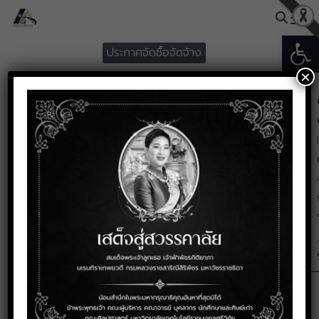
Skip
to
Open
Search
content
ประกาศจัดซื้อจัดจ้าง
for:
×
ประกาศผู้ชนะการเสนอราคาจ้าง
ซ้อมเครื่องปรับอากาศ โดยวิธี
เฉพาะเจาะจง
พฤษภาคม 14, 2024
ประกาศผูู้ชนะการเสนอราคาจ้างซ้อมเครื่องปรับอากาศ โดยวิธีเฉพาะ
เจาะจง
ดาวน์โหลด
577