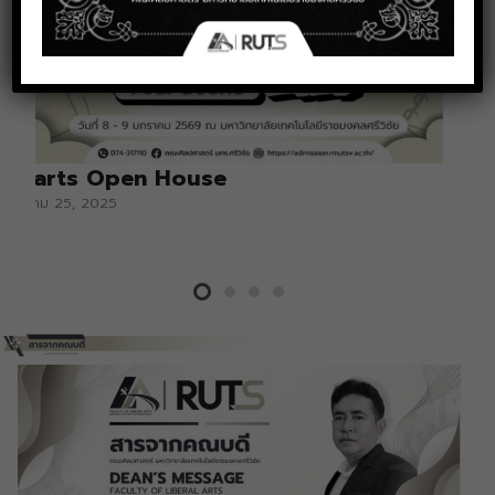
Libarts Open House
ธันวาคม 25, 2025