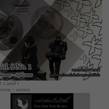
ที่ 2 ฉบับที่ 1
มกราคม – เมษายน)