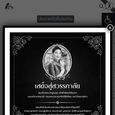
Skip
to
Open
Search
content
ประกาศจัดซื้อจัดจ้าง
for:
×
ประกาศผู้ชนะการเสนอราคา ซื้อ
วัสดุกีฬา โดยวิธีเฉพาเจาะจง
กรกฎาคม 9, 2024
ประกาศผู้ชนะการเสนอราคา-ซื้อวัสดุกีฬา-โดยวิธีเฉพา
เจาะจง-20640
Download
376