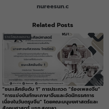
nureesun.c
Related Posts
รางวัลและผลงาน
“ชนะเลิศอันดับ 1” การประกวด “ร้องเพลงจีน”
“การแข่งขันทักษะภาษาจีนและจัดนิทรรศการ
เนื่องในวันตรุษจีน” โดยคณะมนุษยศาสตร์และ
สังคมศาสตร์ มรภ.สงขลา