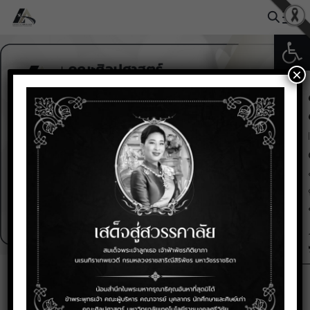
Skip
to
Open
Search
content
for:
×
รางวัลและผลงาน
ขอแสดงความยินดีกับ “ดร.ติณ