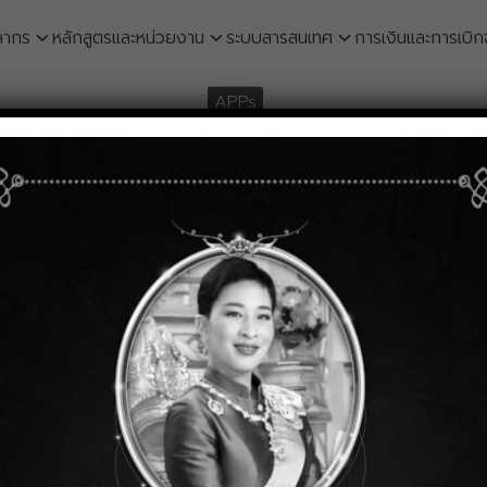
ลากร
หลักสูตรและหน่วยงาน
ระบบสารสนเทศ
การเงินและการเบิก
earch
APPs
r:
ับนักศึกษาโครงการโควตาพิเศษ ร
พฤศจิกายน 1, 2024
ารโควตาพิเศษ รอบที่ 3
ดาวน์โหลด
Twitter
Line
ะกาศรับสมัครนักศึกษา
,
หน่วยงาน