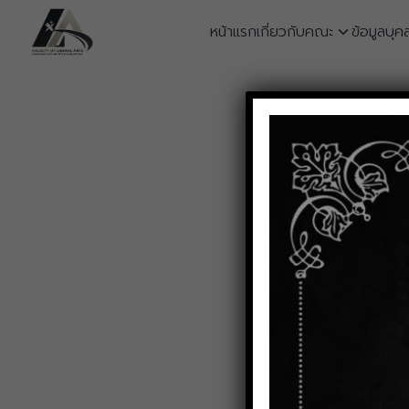
Skip
หน้าแรก
เกี่ยวกับคณะ
ข้อมูลบุค
to
content
S
fo
ประกาศร
ประกาศรับนักศึกษาโครงก
1,117
Facebook
APPs
,
บุคคลทั่วไป
,
ปร