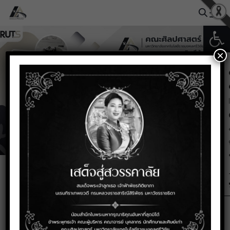
Skip
to
Open
Search
content
for:
×
รางวัลและผลงาน
นศ. วิชาอาหารและโภชนาการได้
รับรางวัล “รองชนะเลิศอันดับ
หนึ่ง” Songkhla Gastronomy