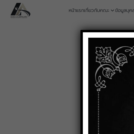
Skip
หน้าแรก
เกี่ยวกับคณะ
ข้อมูลบุค
to
content
S
fo
ประกาศผู้
452
Facebook