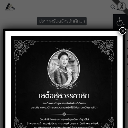
Skip
to
Open
Search
content
ประกาศรับสมัครนักศึกษา
for:
×
ประกาศรายชื่อผู้มีสิทธิ์สอบ
สัมภาษณ์ (รอบทับทิม
ศิลปศาสตร์) ปีการศึกษา 2569
ธันวาคม 18, 2025
รายชื่อผูมีสิทธิ์สอบสัมภาษณ์ โควตาพิเศษ (รอบทับทิม)
ดาวน์โหลด
556