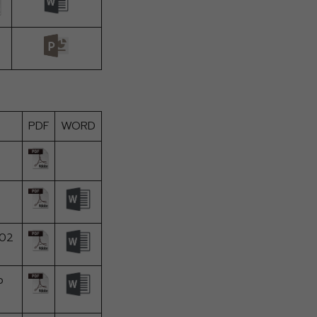
PDF
WORD
.02
p