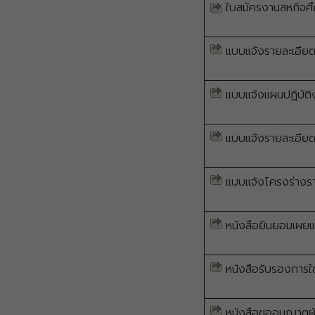
ใบสมัครงานสหกิจศ
แบบแจ้งรายละเอียดท
แบบแจ้งแผนปฏิบัติ
แบบแจ้งรายละเอีย
แบบแจ้งโครงร่างร
หนังสือยินยอมเผย
หนังสือรับรองการใ
หนังสือขออนุญาตผ