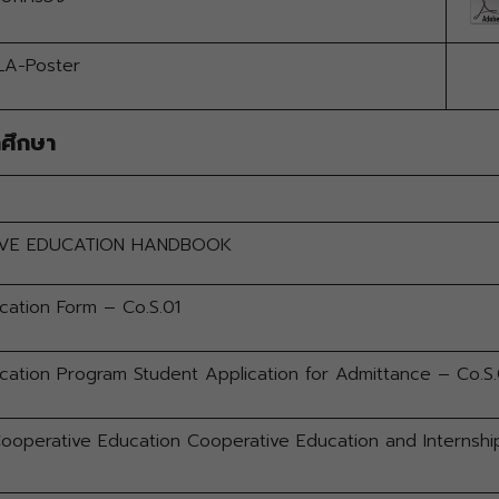
A-Poster
ศึกษา
VE EDUCATION HANDBOOK
ation Form – Co.S.01
ation Program Student Application for Admittance – Co.S
Cooperative Education Cooperative Education and Internshi