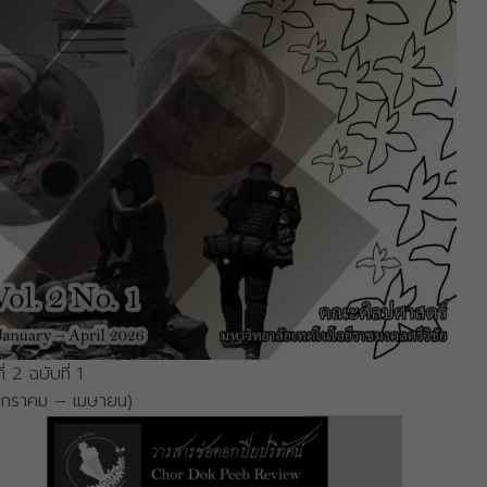
ที่ 2 ฉบับที่ 1
มกราคม – เมษายน)