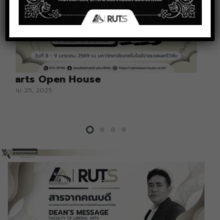
Libarts Open House
ธันวาคม 25, 2025