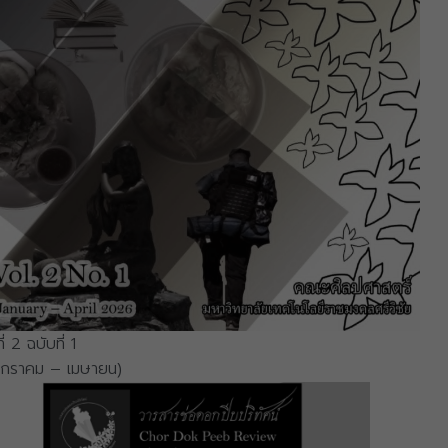
ที่ 2 ฉบับที่ 1
มกราคม – เมษายน)