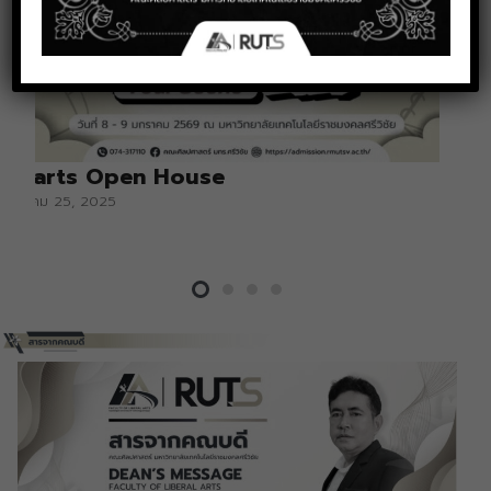
Libarts Open House
ธันวาคม 25, 2025