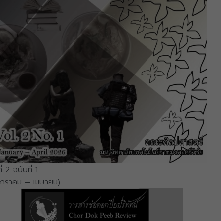
ที่ 2 ฉบับที่ 1
มกราคม – เมษายน)