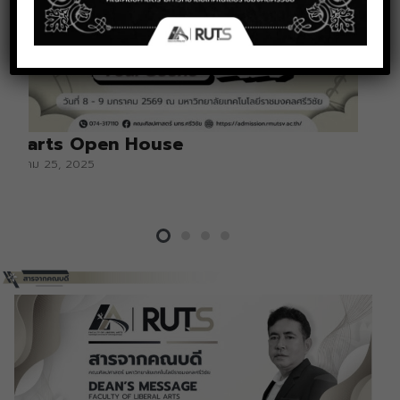
Libarts Open House
ธันวาคม 25, 2025