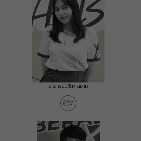
อาจารย์นลินา สมาน