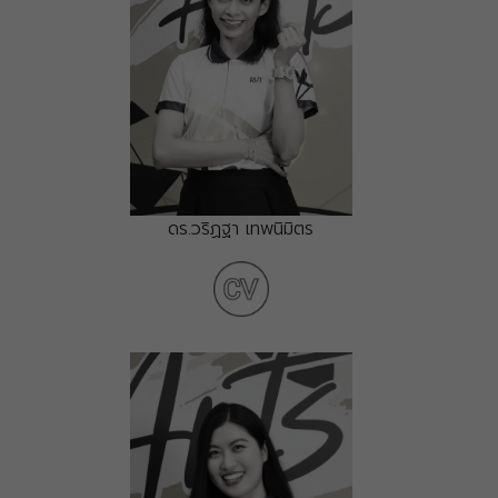
ดร.วริฏฐา เทพนิมิตร