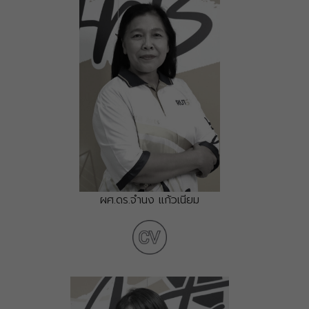
ผศ.ดร.จำนง แก้วเนียม