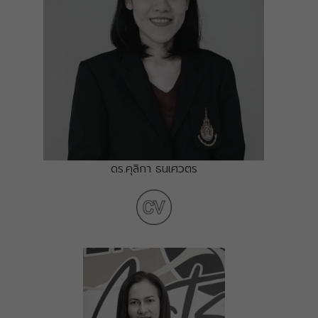
ดร.คุลิกา ธนเศวตร