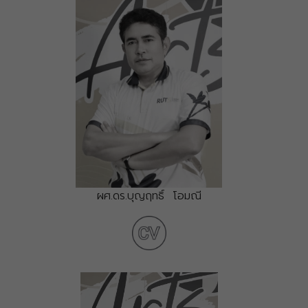
ผศ.ดร.บุญฤทธิ์ โอมณี