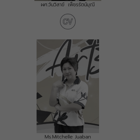
ผศ.วันวิสาข์ เพ็ชรรัตน์มุณี
Ms.Mitchelle Juaban