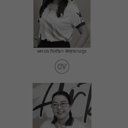
ผศ.ดร.กิตติยา พิศุทธางกูร