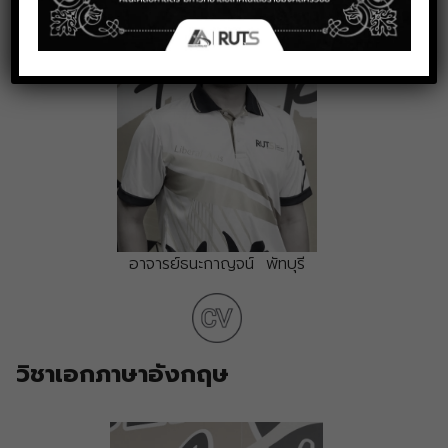
อาจารย์ธนะกาญจน์ พัทบุรี
วิชาเอกภาษาอังกฤษ