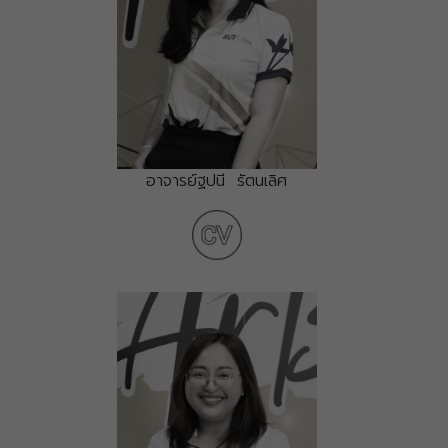
อาจารย์ฐปนี รัตนเลิศ