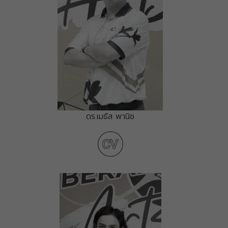
ดร.เมธัส พานิช