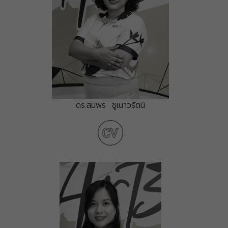
ดร.สมพร ชูเนาวรัตน์