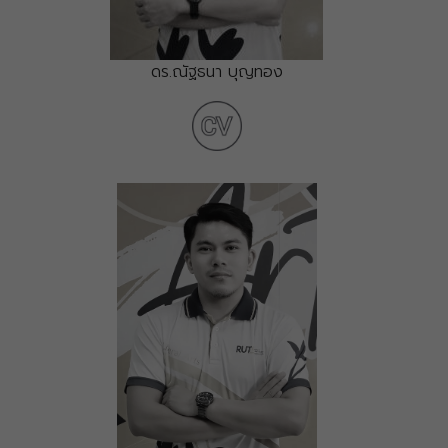
ดร.ณัฐธนา บุญทอง