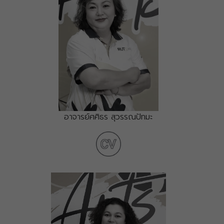
อาจารย์ศศิธร สุวรรณปัทมะ