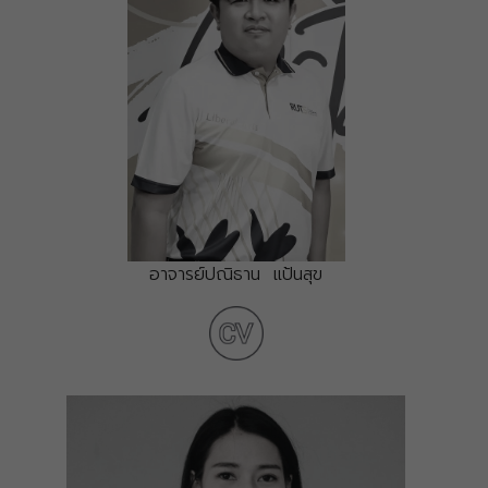
อาจารย์ปณิธาน แป้นสุข