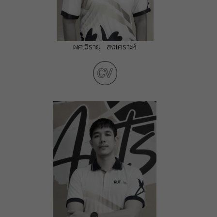
ผศ.จิรายุ สงเคราะห์