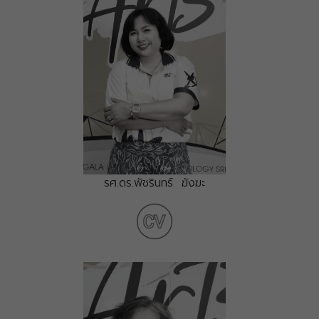
รศ.ดร.พัชรินทร์ ฆังฆะ