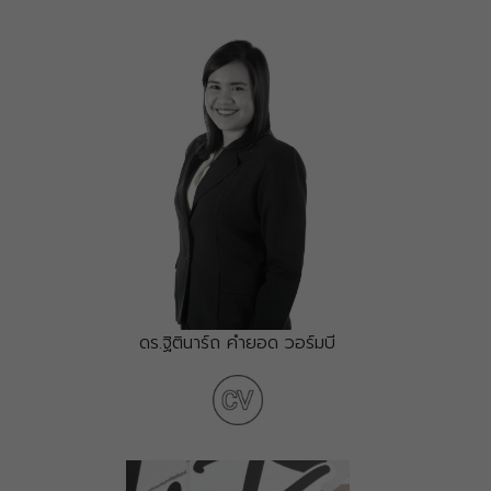
ดร.ฐิตินาร์ถ คำยอด วอร์มบี